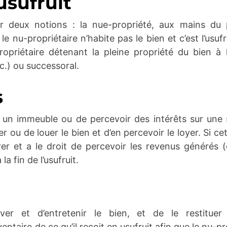
usufruit
r deux notions : la nue-propriété, aux mains du pro
 le nu-propriétaire n’habite pas le bien et c’est l’usuf
opriétaire détenant la pleine propriété du bien à l’e
tc.) ou successoral.
s
er un immeuble ou de percevoir des intérêts sur un
biter ou de louer le bien et d’en percevoir le loyer. Si
érer et a le droit de percevoir les revenus générés 
 fin de l’usufruit.
erver et d’entretenir le bien, et de le restituer
inventaire de ce qu’il reçoit en usufruit afin que le nu-p