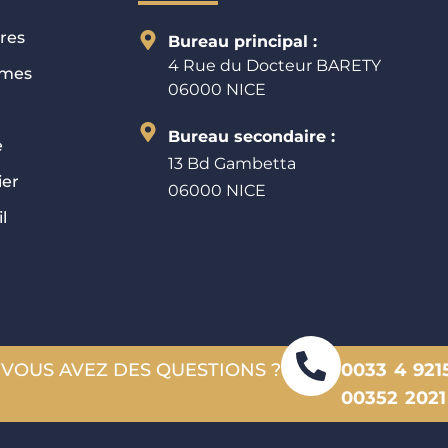
ires
Bureau principal :
4 Rue du Docteur BARETY
imes
06000 NICE
Bureau secondaire :
e
13 Bd Gambetta
ier
06000 NICE
l
 VOUS AVEZ DES QUESTIONS ?
0033 4 921
00352 2021